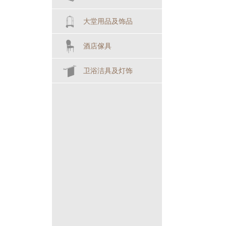
大堂用品及饰品
酒店傢具
卫浴洁具及灯饰