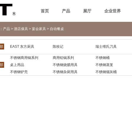
首页
产品
展厅
企业世界
n：
产品
>
酒店傢具
>
宴会家具
>
自动餐桌
部
EAST 东方厨具
陈枝记
瑞士维氏刀具
不锈钢商用锅系列
商用铝锅系列
不锈钢桶
部
桌上用品
不锈钢烧腊用具
不锈钢蒸笼
不锈钢铲壳
不锈钢杂厨用具
不锈钢烟灰桶