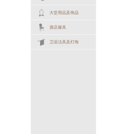
大堂用品及饰品
酒店傢具
卫浴洁具及灯饰