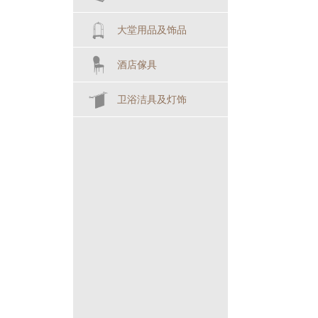
大堂用品及饰品
酒店傢具
卫浴洁具及灯饰