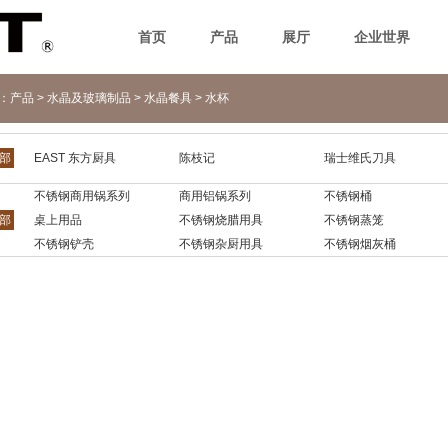
首页
产品
展厅
企业世界
n：
产品
>
水晶及玻璃制品
>
水晶餐具
>
水杯
部
EAST 东方厨具
陈枝记
瑞士维氏刀具
不锈钢商用锅系列
商用铝锅系列
不锈钢桶
部
桌上用品
不锈钢烧腊用具
不锈钢蒸笼
不锈钢铲壳
不锈钢杂厨用具
不锈钢烟灰桶