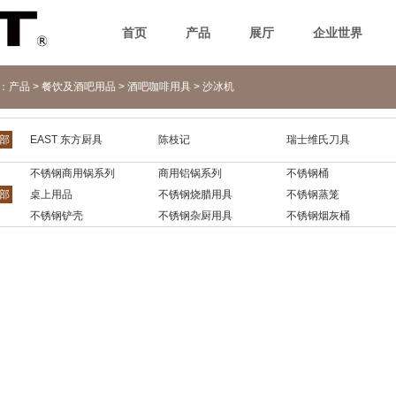
首页
产品
展厅
企业世界
n：
产品
>
餐饮及酒吧用品
>
酒吧咖啡用具
>
沙冰机
部
EAST 东方厨具
陈枝记
瑞士维氏刀具
不锈钢商用锅系列
商用铝锅系列
不锈钢桶
部
桌上用品
不锈钢烧腊用具
不锈钢蒸笼
不锈钢铲壳
不锈钢杂厨用具
不锈钢烟灰桶