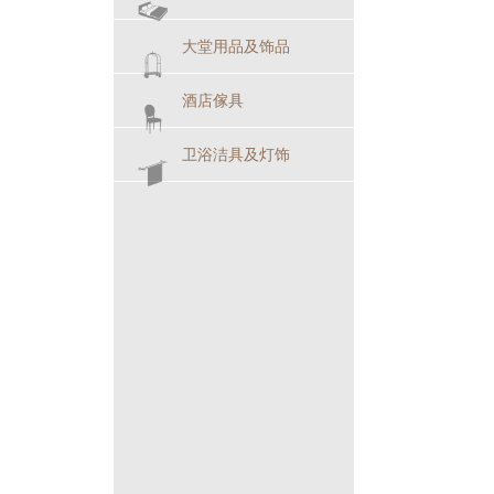
大堂用品及饰品
酒店傢具
卫浴洁具及灯饰